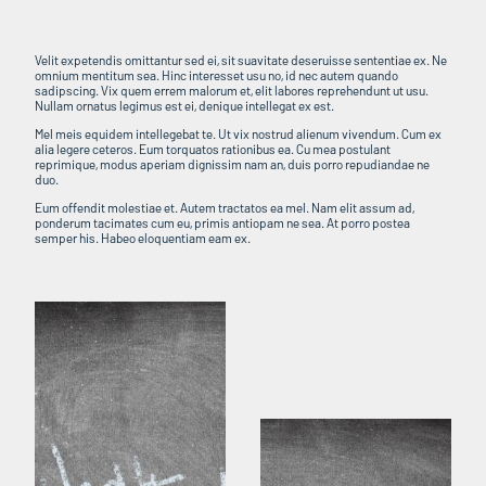
Velit expetendis omittantur sed ei, sit suavitate deseruisse sententiae ex. Ne
omnium mentitum sea. Hinc interesset usu no, id nec autem quando
sadipscing. Vix quem errem malorum et, elit labores reprehendunt ut usu.
Nullam ornatus legimus est ei, denique intellegat ex est.
Mel meis equidem intellegebat te. Ut vix nostrud alienum vivendum. Cum ex
alia legere ceteros. Eum torquatos rationibus ea. Cu mea postulant
reprimique, modus aperiam dignissim nam an, duis porro repudiandae ne
duo.
Eum offendit molestiae et. Autem tractatos ea mel. Nam elit assum ad,
ponderum tacimates cum eu, primis antiopam ne sea. At porro postea
semper his. Habeo eloquentiam eam ex.